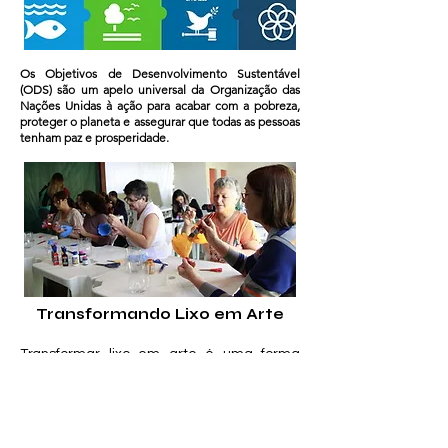
Os Objetivos de Desenvolvimento Sustentável
(ODS) são um apelo universal da Organização das
Nações Unidas à ação para acabar com a pobreza,
proteger o planeta e assegurar que todas as pessoas
tenham paz e prosperidade.
Transformando Lixo em Arte
Transformar lixo em arte é uma forma
criativa e sustentável de dar um novo
significado aos resíduos que iriam para o
meio ambiente. Esse processo estimula a
consciência ecológica, valoriza o trabalho